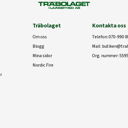
Träbolaget
Kontakta oss
Om oss
Telefon:
070-990 0
Blogg
Mail:
butiken@trab
Mina sidor
Org. nummer: 559
Nordic Fire
r