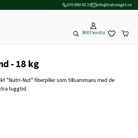
070-990 00 23
info@trabolaget.se
Mitt konto
d - 18 kg
ikt ”Nutri-Nut” fiberpiller som tillsammans med de
xtra tuggtid.