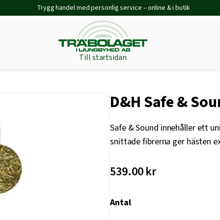
Trygg handel med personlig service – online & i butik
Till startsidan
D&H Safe & Soun
Safe & Sound innehåller ett un
snittade fibrerna ger hästen e
539.00
kr
Antal