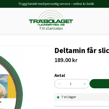
Trygg handel med personlig service – online & i butik
Till startsidan
Deltamin får sli
189.00
kr
Antal
−
+
Deltamin
får
7 st i lager
slick
10kg
mängd