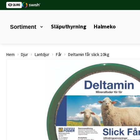
Släputhyrning
Halmeko
Sortiment
›
›
›
›
Hem
Djur
Lantdjur
Får
Deltamin får slick 10kg