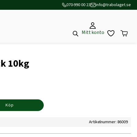
070-990 00 23
info@trabolaget.se
Mitt konto
ck 10kg
Köp
Artikelnummer: 86009