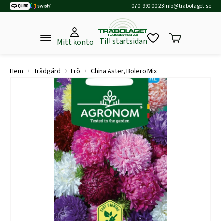
070-990 00 23
info@trabolaget.se
Till startsidan
Mitt konto
›
›
›
Hem
Trädgård
Frö
China Aster, Bolero Mix