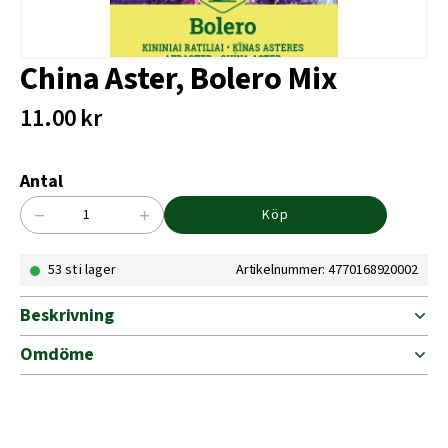
China Aster, Bolero Mix
11.00
kr
Antal
−
+
Köp
China
Aster,
53 st i lager
Artikelnummer: 4770168920002
Bolero
Mix
mängd
Beskrivning
Omdöme