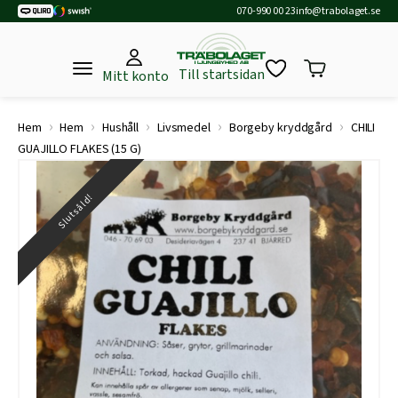
070-990 00 23
info@trabolaget.se
Till startsidan
Mitt konto
›
›
›
›
›
Hem
Hem
Hushåll
Livsmedel
Borgeby kryddgård
CHILI
GUAJILLO FLAKES (15 G)
Slutsåld!