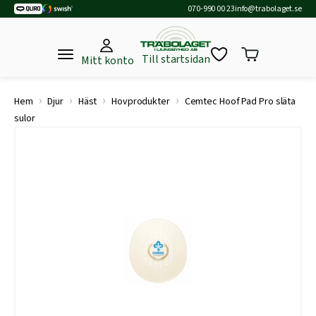
070-990 00 23
info@trabolaget.se
Till startsidan
Mitt konto
›
›
›
›
Hem
Djur
Häst
Hovprodukter
Cemtec Hoof Pad Pro släta
sulor