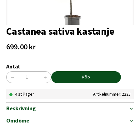
Castanea sativa kastanje
699.00
kr
Antal
−
+
Köp
Castanea
sativa
4 st i lager
Artikelnummer: 2228
kastanje
mängd
Beskrivning
Omdöme