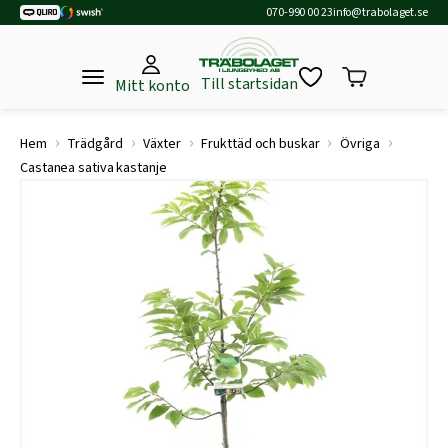
070-990 00 23
info@trabolaget.se
Till startsidan
Mitt konto
›
›
›
›
›
Hem
Trädgård
Växter
Frukttäd och buskar
Övriga
Castanea sativa kastanje