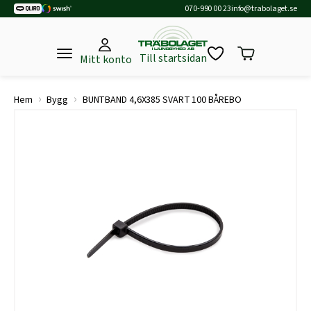
070-990 00 23
info@trabolaget.se
Till startsidan
Mitt konto
›
›
Hem
Bygg
BUNTBAND 4,6X385 SVART 100 BÅREBO