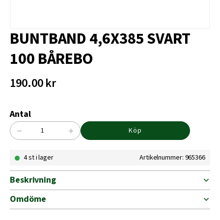
BUNTBAND 4,6X385 SVART
100 BÅREBO
190.00
kr
Antal
−
+
Köp
BUNTBAND
4,6X385
4 st i lager
Artikelnummer: 965366
SVART
100
BÅREBO
Beskrivning
mängd
Omdöme