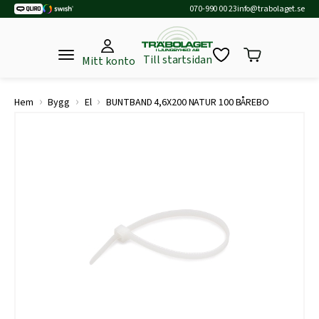
070-990 00 23
info@trabolaget.se
Till startsidan
Mitt konto
›
›
›
Hem
Bygg
El
BUNTBAND 4,6X200 NATUR 100 BÅREBO