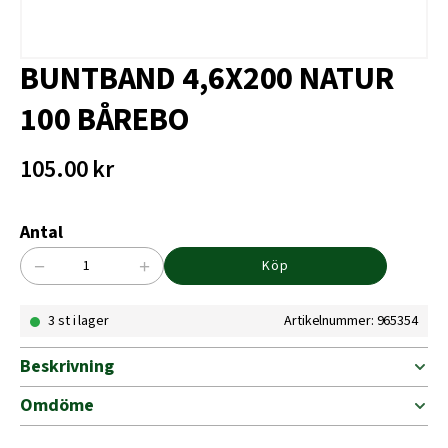
BUNTBAND 4,6X200 NATUR
100 BÅREBO
105.00
kr
Antal
−
+
Köp
BUNTBAND
4,6X200
3 st i lager
Artikelnummer: 965354
NATUR
100
BÅREBO
Beskrivning
mängd
Omdöme