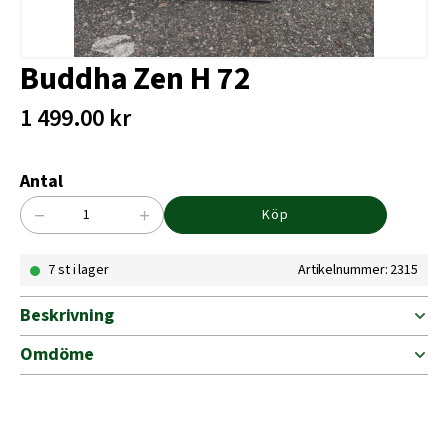
Buddha Zen H 72
1 499.00
kr
Antal
−
+
Köp
Buddha
Zen
7 st i lager
Artikelnummer: 2315
H
72
mängd
Beskrivning
Omdöme