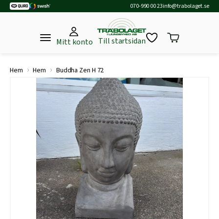
070-990 00 23
info@trabolaget.se
Till startsidan
Mitt konto
›
›
Hem
Hem
Buddha Zen H 72