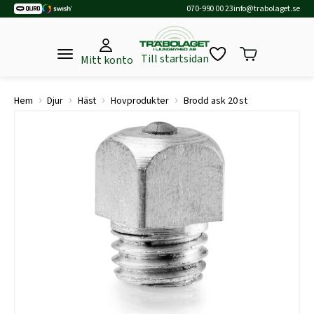
070-990 00 23
info@trabolaget.se
Till startsidan
Mitt konto
›
›
›
›
Hem
Djur
Häst
Hovprodukter
Brodd ask 20 st