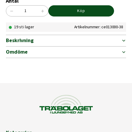
Antal
−
+
Köp
Brodd
ask
19 st i lager
Artikelnummer: ce013000-38
20
st
mängd
Beskrivning
Omdöme