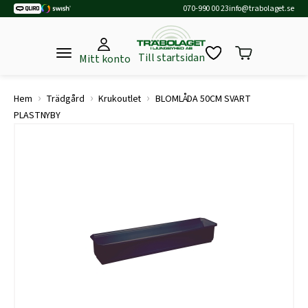
070-990 00 23
info@trabolaget.se
Till startsidan
Mitt konto
›
›
›
Hem
Trädgård
Krukoutlet
BLOMLÅDA 50CM SVART
PLASTNYBY