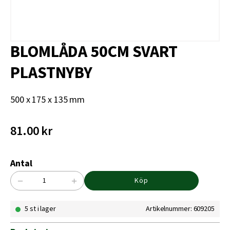
BLOMLÅDA 50CM SVART
PLASTNYBY
500 x 175 x 135 mm
81.00
kr
Antal
−
+
Köp
BLOMLÅDA
50CM
5 st i lager
Artikelnummer: 609205
SVART
PLASTNYBY
mängd