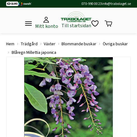
070-990 00 23
info@trabolaget.se
Till startsidan
Mitt konto
›
›
›
›
Hem
Trädgård
Växter
Blommande buskar
Övriga buskar
›
Blåregn Millettia japonica