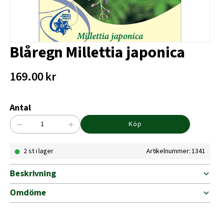
Blåregn Millettia japonica
169.00
kr
Antal
−
+
Köp
Blåregn
Millettia
2 st i lager
Artikelnummer: 1341
japonica
mängd
Beskrivning
Omdöme