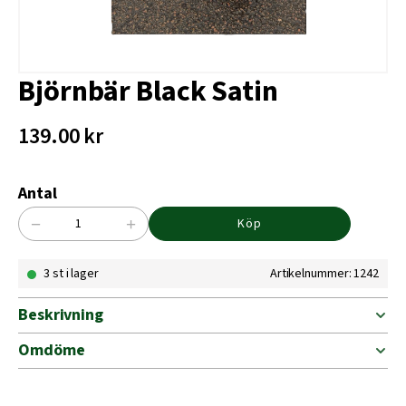
Björnbär Black Satin
139.00
kr
Antal
−
+
Köp
Björnbär
Black
3 st i lager
Artikelnummer: 1242
Satin
mängd
Beskrivning
Omdöme