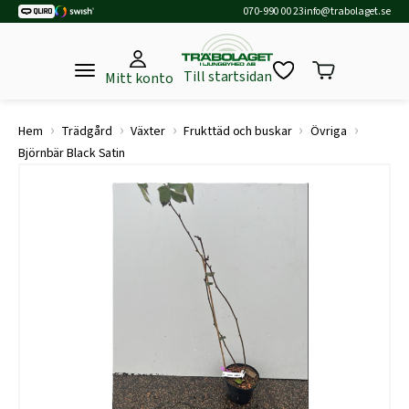
070-990 00 23
info@trabolaget.se
Till startsidan
Mitt konto
›
›
›
›
›
Hem
Trädgård
Växter
Frukttäd och buskar
Övriga
Björnbär Black Satin