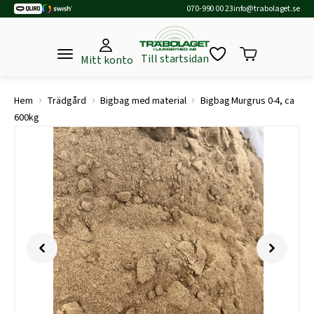
070-990 00 23
info@trabolaget.se
Till startsidan
Mitt konto
›
›
›
Hem
Trädgård
Bigbag med material
Bigbag Murgrus 0-4, ca
600kg