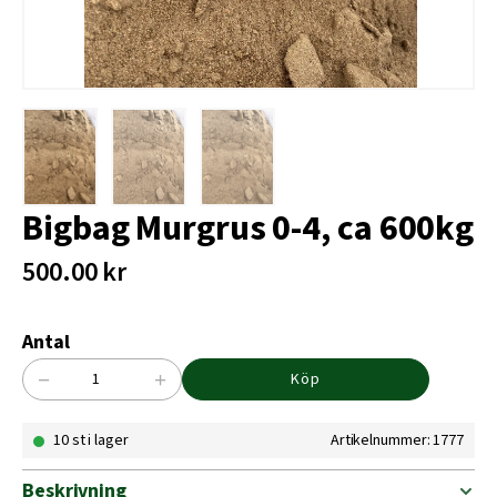
Bigbag Murgrus 0-4, ca 600kg
500.00
kr
Antal
−
+
Köp
Bigbag
Murgrus
10 st i lager
Artikelnummer: 1777
0-
4,
ca
Beskrivning