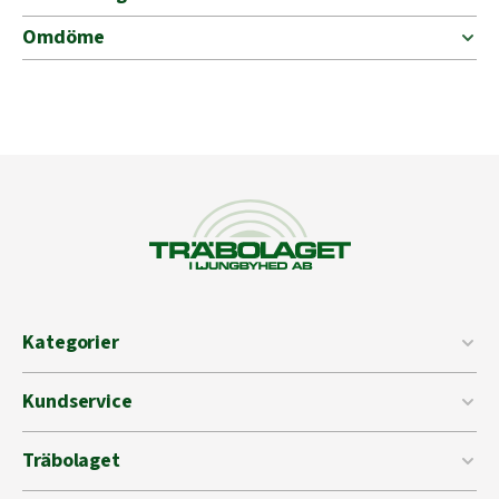
600kg
mängd
Omdöme
Kategorier
Kundservice
Träbolaget