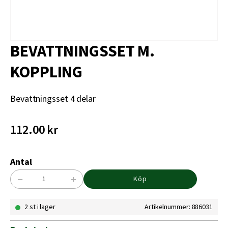
BEVATTNINGSSET M.
KOPPLING
Bevattningsset 4 delar
112.00
kr
Antal
−
+
Köp
BEVATTNINGSSET
M.
2 st i lager
Artikelnummer: 886031
KOPPLING
mängd