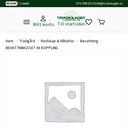
070-990 00 23
info@trabolaget.se
Till startsidan
Mitt konto
›
›
›
›
Hem
Trädgård
Redskap & tillbehör
Bevattning
BEVATTNINGSSET M. KOPPLING