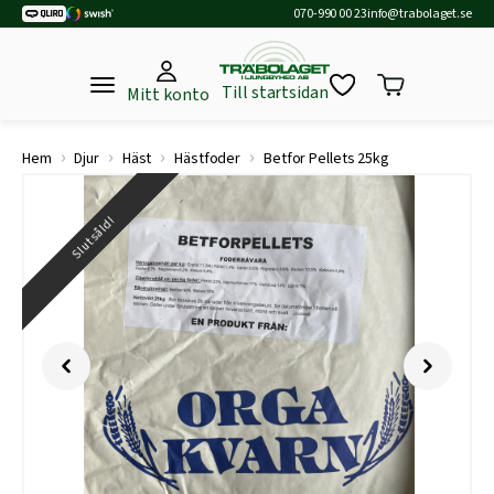
070-990 00 23
info@trabolaget.se
Till startsidan
Mitt konto
›
›
›
›
Hem
Djur
Häst
Hästfoder
Betfor Pellets 25kg
Slutsåld!