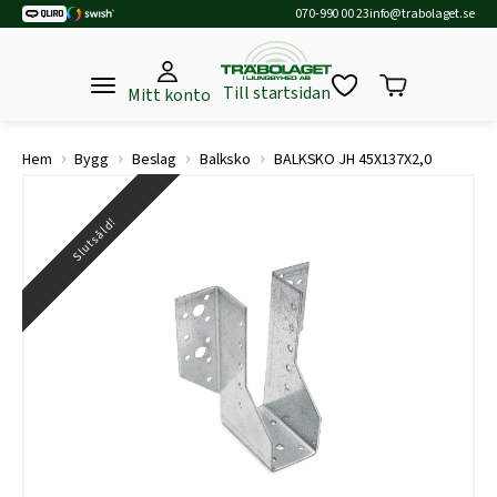
070-990 00 23
info@trabolaget.se
Till startsidan
Mitt konto
›
›
›
›
Hem
Bygg
Beslag
Balksko
BALKSKO JH 45X137X2,0
Slutsåld!