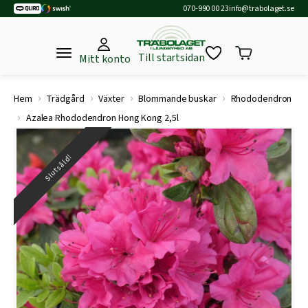
070-990 00 23
info@trabolaget.se
Till startsidan
Mitt konto
›
›
›
›
Hem
Trädgård
Växter
Blommande buskar
Rhododendron
›
Azalea Rhododendron Hong Kong 2,5l
Slutsåld!