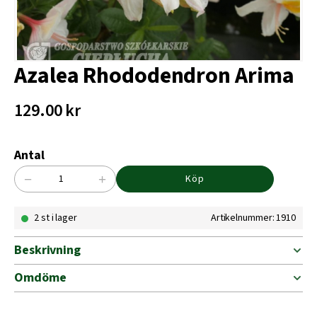
Azalea Rhododendron Arima
129.00
kr
Antal
−
+
Köp
Azalea
Rhododendron
2 st i lager
Artikelnummer: 1910
Arima
mängd
Beskrivning
Omdöme