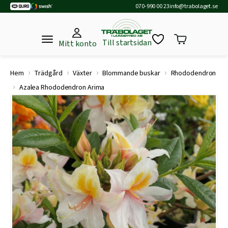
070-990 00 23
info@trabolaget.se
Till startsidan
Mitt konto
›
›
›
›
Hem
Trädgård
Växter
Blommande buskar
Rhododendron
›
Azalea Rhododendron Arima