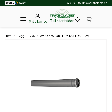
070-990 00 23
info@trabolaget.se
Till startsidan
Mitt konto
›
›
›
Hem
Bygg
VVS
AVLOPPSRÖR HT M MUFF 50 L=2M