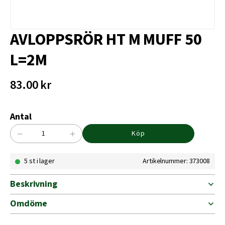
AVLOPPSRÖR HT M MUFF 50
L=2M
83.00
kr
Antal
−
+
Köp
AVLOPPSRÖR
HT
5 st i lager
Artikelnummer: 373008
M
MUFF
50
Beskrivning
L=2M
mängd
Omdöme