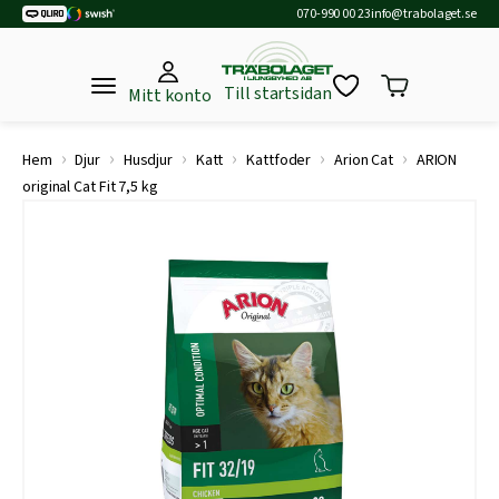
070-990 00 23
info@trabolaget.se
Till startsidan
Mitt konto
›
›
›
›
›
›
Hem
Djur
Husdjur
Katt
Kattfoder
Arion Cat
ARION
original Cat Fit 7,5 kg