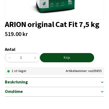
ARION original Cat Fit 7,5 kg
519.00
kr
Antal
−
+
Köp
ARION
original
1 st i lager
Artikelnummer: na105855
Cat
Fit
7,5
Beskrivning
kg
mängd
Omdöme