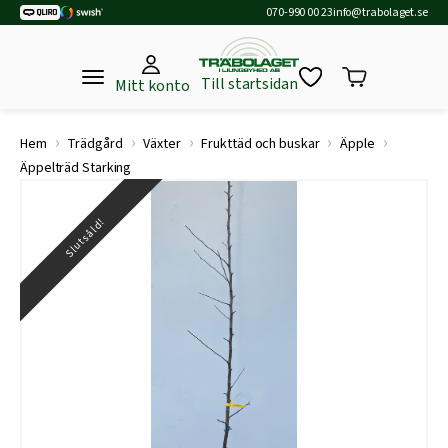
070-990 00 23
info@trabolaget.se
Till startsidan
Mitt konto
›
›
›
›
›
Hem
Trädgård
Växter
Frukttäd och buskar
Äpple
Äppelträd Starking
Slutsåld!