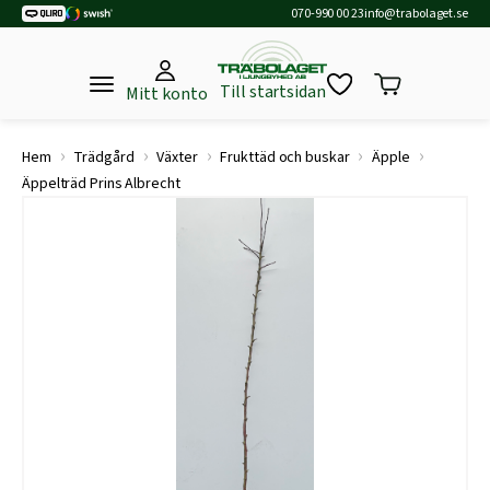
070-990 00 23
info@trabolaget.se
Till startsidan
Mitt konto
›
›
›
›
›
Hem
Trädgård
Växter
Frukttäd och buskar
Äpple
Äppelträd Prins Albrecht