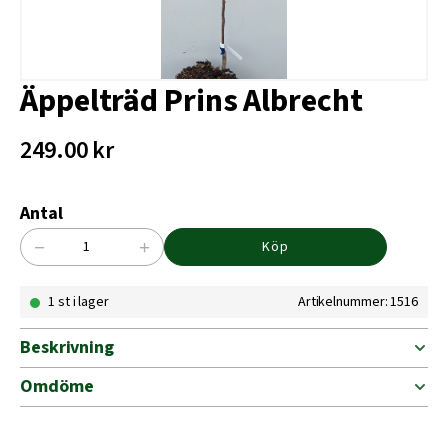
Äppelträd Prins Albrecht
249.00
kr
Antal
−
+
Köp
Äppelträd
Prins
1 st i lager
Artikelnummer: 1516
Albrecht
mängd
Beskrivning
Omdöme