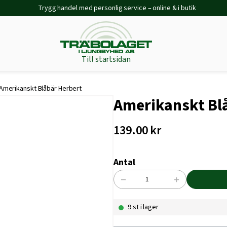
Trygg handel med personlig service – online & i butik
Till startsidan
Amerikanskt Blåbär Herbert
Amerikanskt Bl
139.00
kr
Antal
−
+
Amerikanskt
Blåbär
9 st i lager
Herbert
mängd