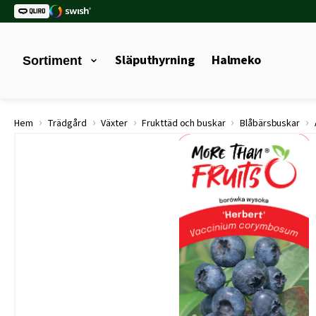
Släputhyrning
Halmeko
Sortiment
›
›
›
›
›
Hem
Trädgård
Växter
Frukttäd och buskar
Blåbärsbuskar