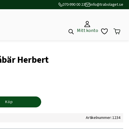
070-990 00 23
info@trabolaget.se
Mitt konto
åbär Herbert
Köp
Artikelnummer: 1234