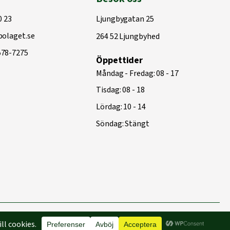
0 23
Ljungbygatan 25
olaget.se
264 52 Ljungbyhed
578-7275
Öppettider
Måndag - Fredag: 08 - 17
Tisdag: 08 - 18
Lördag: 10 - 14
Söndag: Stängt
Byggd med
♥
av
Capace Media | Webbyrå Malmö