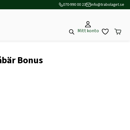
070-990 00 23
info@trabolaget.se
Mitt konto
åbär Bonus