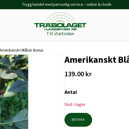
Trygg handel med personlig service – online & i butik
Till startsidan
Amerikanskt Blåbär Bonus
Amerikanskt Bl
139.00
kr
Antal
Slut i lager
BEVAKA