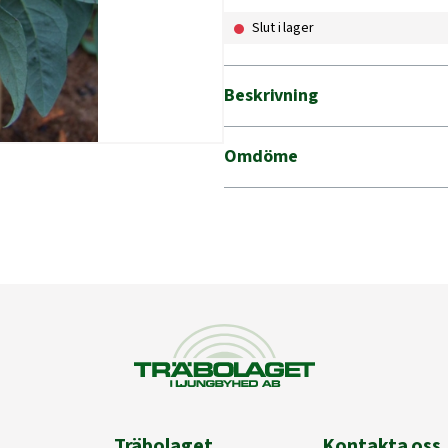
Slut i lager
Beskrivning
Omdöme
Träbolaget
Kontakta oss