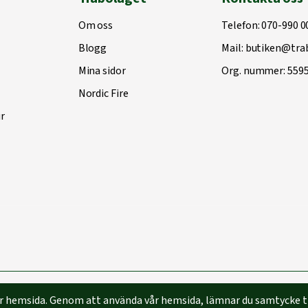
Om oss
Telefon:
070-990 0
Blogg
Mail:
butiken@trab
Mina sidor
Org. nummer: 559
Nordic Fire
r