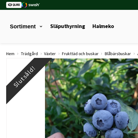
Släputhyrning
Halmeko
Sortiment
›
›
›
›
›
Hem
Trädgård
Växter
Frukttäd och buskar
Blåbärsbuskar
Slutsåld!