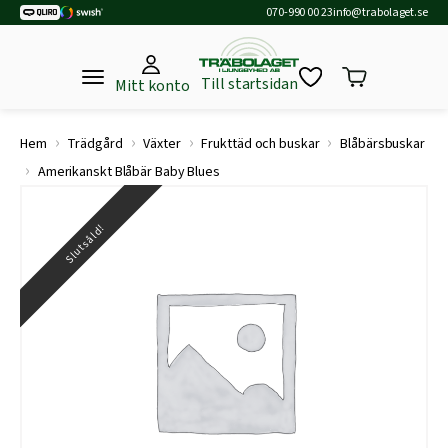
070-990 00 23
info@trabolaget.se
Till startsidan
Mitt konto
›
›
›
›
Hem
Trädgård
Växter
Frukttäd och buskar
Blåbärsbuskar
›
Amerikanskt Blåbär Baby Blues
Slutsåld!