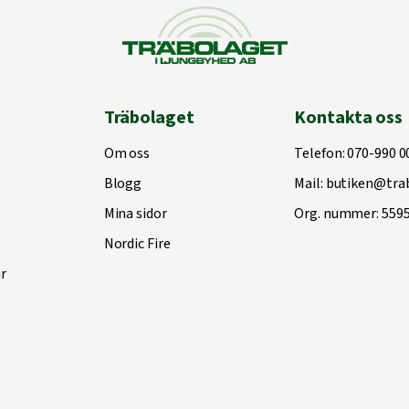
Träbolaget
Kontakta oss
Om oss
Telefon:
070-990 0
Blogg
Mail:
butiken@trab
Mina sidor
Org. nummer: 559
Nordic Fire
r