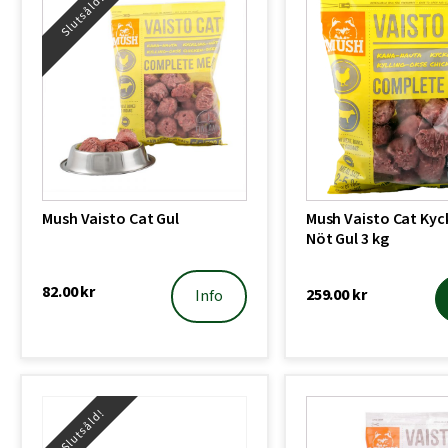
Slutsåld!
Mush Vaisto Cat Gul
Mush Vaisto Cat Kyc
Nöt Gul 3 kg
82.00
kr
259.00
kr
Info
Slutsåld!