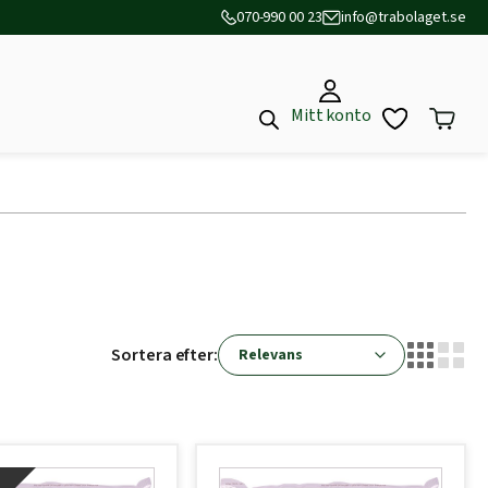
070-990 00 23
info@trabolaget.se
Mitt konto
Sortera efter: