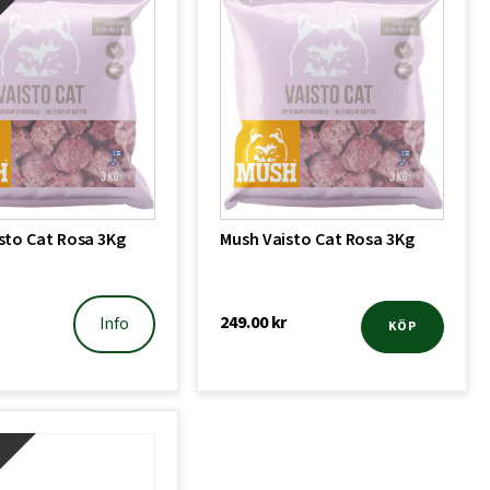
!
sto Cat Rosa 3Kg
Mush Vaisto Cat Rosa 3Kg
249.00
kr
Info
KÖP
!