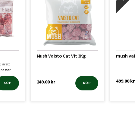
Mush Vaisto Cat Vit 3Kg
mush vai
 är ett
h passar
499.00
kr
249.00
kr
KÖP
KÖP