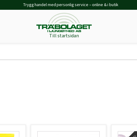
Trygg handel med personlig service – online & i butik
Till startsidan