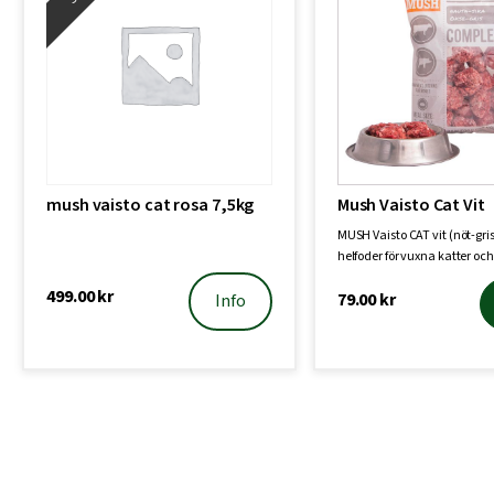
mush vaisto cat rosa 7,5kg
Mush Vaisto Cat Vit
MUSH Vaisto CAT vit (nöt-gris)
helfoder för vuxna katter oc
speci…
499.00
kr
79.00
kr
Info