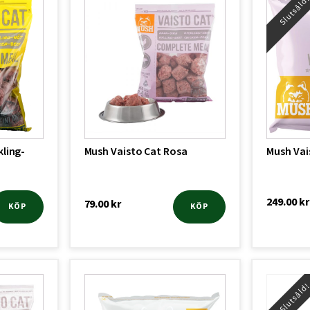
Slutsåld
kling-
Mush Vaisto Cat Rosa
Mush Vai
249.00
kr
79.00
kr
KÖP
KÖP
Slutsåld