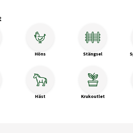
t
Höns
Stängsel
S
Häst
Krukoutlet