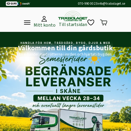
070-990 00 23
info@trabolaget.se
Till startsidan
Mitt konto
HANDLA FÖR HEM, TRÄDGÅRD, BYGG, DJUR & MER
Välkommen till din gårdsbutik
En e-handel med rötterna i jorden och hjärtat i bygden.