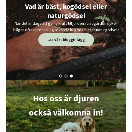
Upptäck Nordic Fire
Vad är bäst, kogödsel eller
Se våra produkter
Kamadogrillar
naturgödsel
Grilla, röka, baka och laga mat med perfekt
för palleverans!
När det är dags att ge ny kraft till jorden i trädgården dyker
temperaturkontroll. Nordic Fire kombinerar traditionell
frågan ofta upp: ska jag använda kogödsel eller naturgödsel?
kamadodesign med modern funktion för fantastiska
resultat varje gång.
Se produkter
Läs vårt blogginlägg
Köp Nordic Fire Kamado-grillar
Hos oss är djuren
också välkomna in!