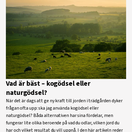
Vad är bäst – kogödsel eller
naturgödsel?
När det är dags att ge ny kraft till jorden i trädgården dyker
frågan ofta upp: ska jag använda kogödsel eller
naturgödsel? Båda alternativen har sina fördelar, men
fungerar lite olika beroende på vad du odlar, vilken jord du
har och vilket resultat du vill uppnå. I den här artikeln reder