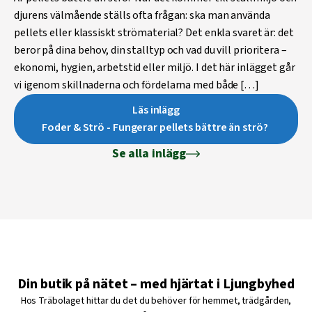
djurens välmående ställs ofta frågan: ska man använda
pellets eller klassiskt strömaterial? Det enkla svaret är: det
beror på dina behov, din stalltyp och vad du vill prioritera –
ekonomi, hygien, arbetstid eller miljö. I det här inlägget går
vi igenom skillnaderna och fördelarna med både […]
Läs inlägg
Foder & Strö - Fungerar pellets bättre än strö?
Se alla inlägg
Din butik på nätet – med hjärtat i Ljungbyhed
Hos Träbolaget hittar du det du behöver för hemmet, trädgården,