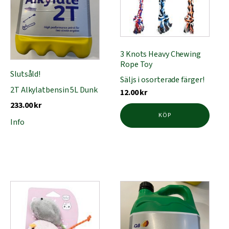
kan
kan
väljas
väljas
på
på
produktsidan
produktsidan
3 Knots Heavy Chewing
Rope Toy
Slutsåld!
Säljs i osorterade färger!
2T Alkylatbensin 5L Dunk
12.00
kr
233.00
kr
KÖP
Info
Den
här
produkten
har
flera
varianter.
De
olika