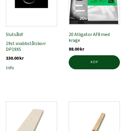
20 Alligator AF8 med
Slutsåld!
krage
19st snabbstålsborr
88.00
kr
DP19XS
330.00
kr
KÖP
Info