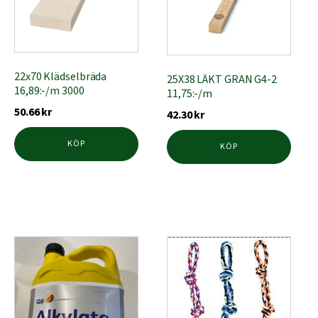
22x70 Klädselbräda
25X38 LÄKT GRAN G4-2
16,89:-/m 3000
11,75:-/m
50.66
kr
42.30
kr
KÖP
KÖP
Den
Den
här
här
produkten
produkten
har
har
flera
flera
varianter.
varianter.
De
De
olika
olika
alternativen
alternativen