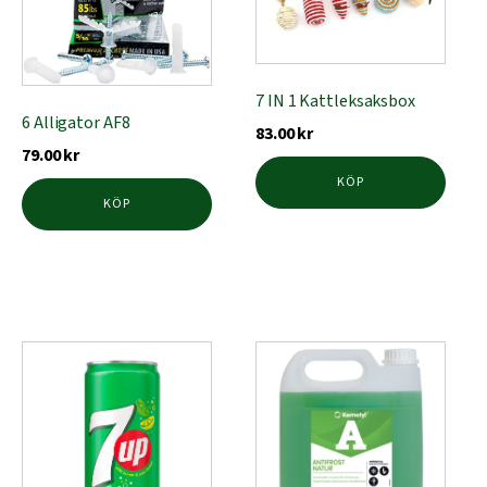
7 IN 1 Kattleksaksbox
6 Alligator AF8
83.00
kr
79.00
kr
KÖP
KÖP