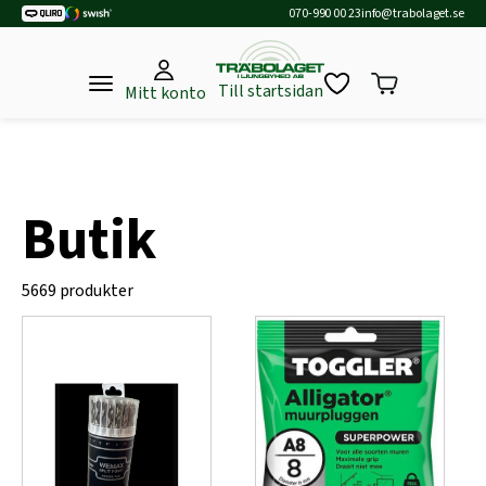
070-990 00 23
info@trabolaget.se
Till startsidan
Mitt konto
Butik
5669 produkter