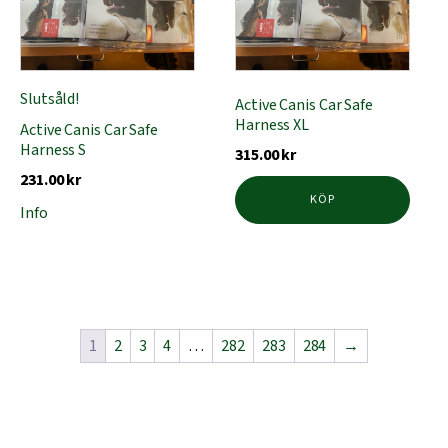
Slutsåld!
Active Canis Car Safe
Harness XL
Active Canis Car Safe
Harness S
315.00
kr
231.00
kr
KÖP
Info
1
2
3
4
…
282
283
284
→