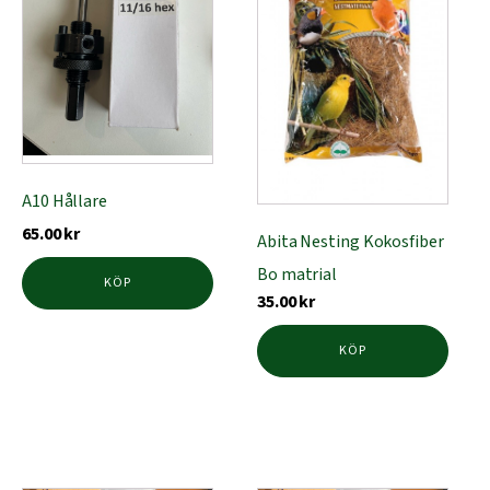
A10 Hållare
65.00
kr
Abita Nesting Kokosfiber
Bo matrial
KÖP
35.00
kr
KÖP