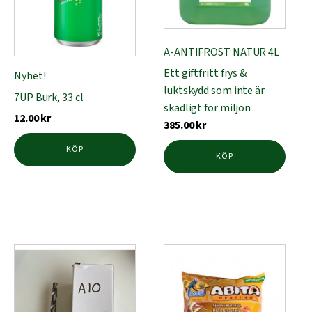
A-ANTIFROST NATUR 4L
Ett giftfritt frys &
Nyhet!
luktskydd som inte är
7UP Burk, 33 cl
skadligt för miljön
12.00
kr
385.00
kr
KÖP
KÖP