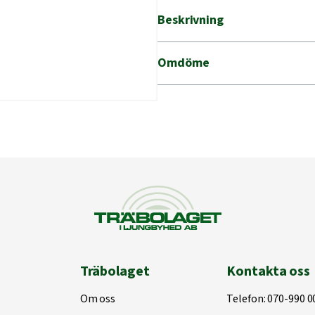
NYA
Beskrivning
BASIC
mängd
Omdöme
Träbolaget
Kontakta oss
Om oss
Telefon:
070-990 0