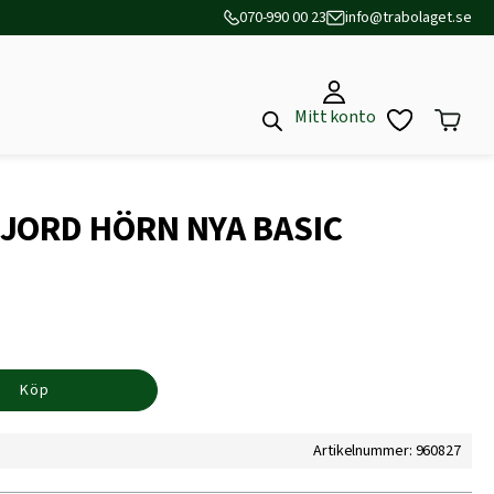
070-990 00 23
info@trabolaget.se
Mitt konto
 JORD HÖRN NYA BASIC
Köp
Artikelnummer: 960827