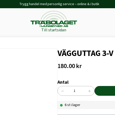
Trygg handel med personlig service – online & i butik
Till startsidan
VÄGGUTTAG 3-V
180.00
kr
Antal
−
+
VÄGGUTTAG
3-
6 st i lager
V
JORD
HÖRN