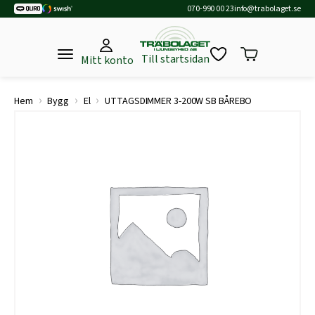
070-990 00 23
info@trabolaget.se
Till startsidan
Mitt konto
›
›
›
Hem
Bygg
El
UTTAGSDIMMER 3-200W SB BÅREBO