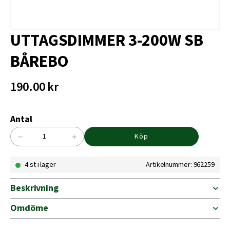
UTTAGSDIMMER 3-200W SB
BÅREBO
190.00
kr
Antal
−
+
Köp
UTTAGSDIMMER
3-
4 st i lager
Artikelnummer: 962259
200W
SB
BÅREBO
Beskrivning
mängd
Omdöme