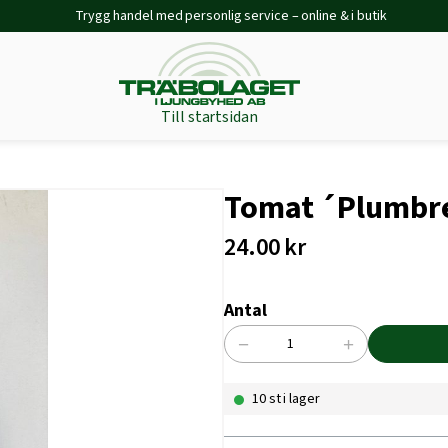
Trygg handel med personlig service – online & i butik
Till startsidan
Tomat ´Plumbre
24.00
kr
Antal
−
+
Tomat
´Plumbrella
10 st i lager
rosy
pink
´