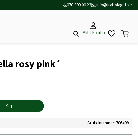
070-990 00 23
info@trabolaget.se
Mitt konto
lla rosy pink´
Köp
Artikelnummer: 706499