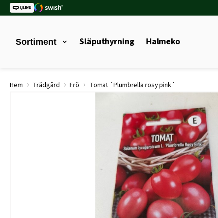
Släputhyrning
Halmeko
Sortiment
›
›
›
Hem
Trädgård
Frö
Tomat ´Plumbrella rosy pink´