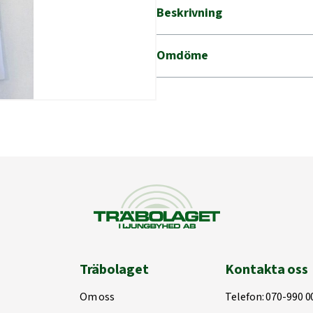
mängd
Beskrivning
Omdöme
Träbolaget
Kontakta oss
Om oss
Telefon:
070-990 0