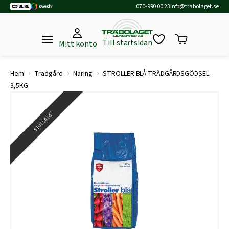
070-990 00 23
info@trabolaget.se
Till startsidan
Mitt konto
›
›
›
Hem
Trädgård
Näring
STROLLER BLÅ TRÄDGÅRDSGÖDSEL
3,5KG
Slutsåld!