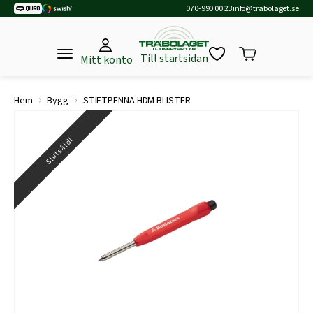
070-990 00 23
info@trabolaget.se
Till startsidan
Mitt konto
›
›
Hem
Bygg
STIFTPENNA HDM BLISTER
Slutsåld!