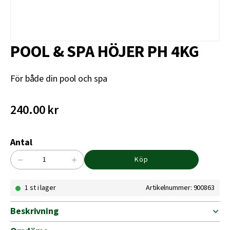
POOL & SPA HÖJER PH 4KG
För både din pool och spa
240.00
kr
Antal
−
+
Köp
POOL
&
1 st i lager
Artikelnummer: 900863
SPA
HÖJER
PH
Beskrivning
4KG
mängd