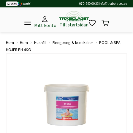
070-990 00 23
info@trabolaget.se
Till startsidan
Mitt konto
›
›
›
›
Hem
Hem
Hushåll
Rengöring & kemikalier
POOL & SPA
HÖJER PH 4KG