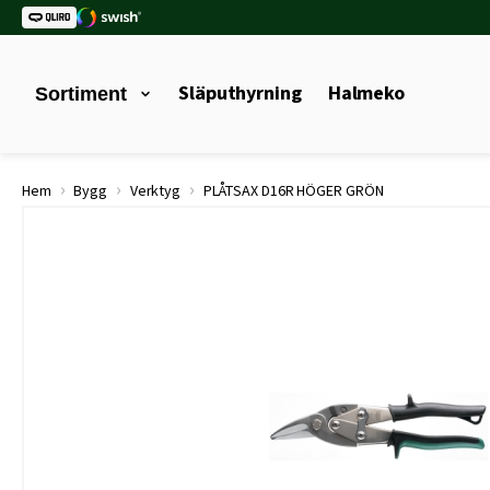
Släputhyrning
Halmeko
Sortiment
›
›
›
Hem
Bygg
Verktyg
PLÅTSAX D16R HÖGER GRÖN