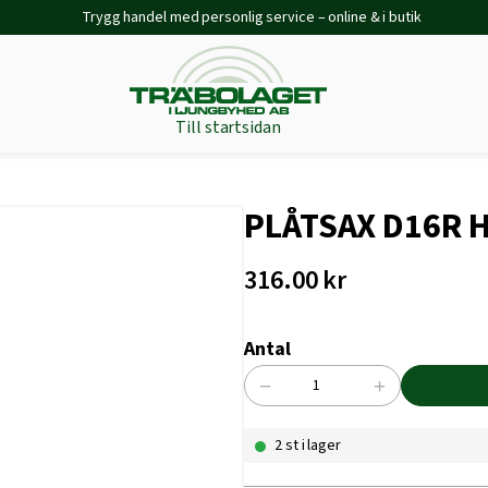
Trygg handel med personlig service – online & i butik
Till startsidan
PLÅTSAX D16R 
316.00
kr
Antal
−
+
PLÅTSAX
D16R
2 st i lager
HÖGER
GRÖN
mängd