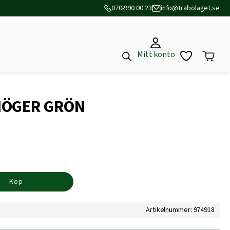
070-990 00 23
info@trabolaget.se
Mitt konto
HÖGER GRÖN
Köp
Artikelnummer: 974918