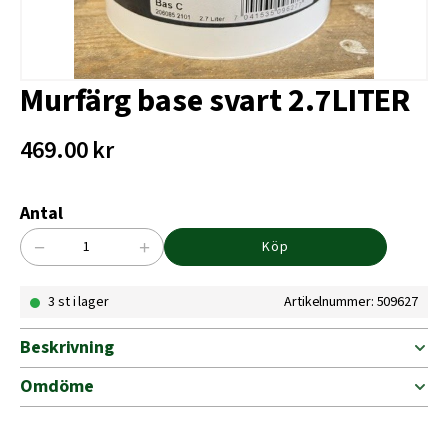
Murfärg base svart 2.7LITER
469.00
kr
Antal
−
+
Köp
Murfärg
base
3 st i lager
Artikelnummer: 509627
svart
2.7LITER
mängd
Beskrivning
Omdöme