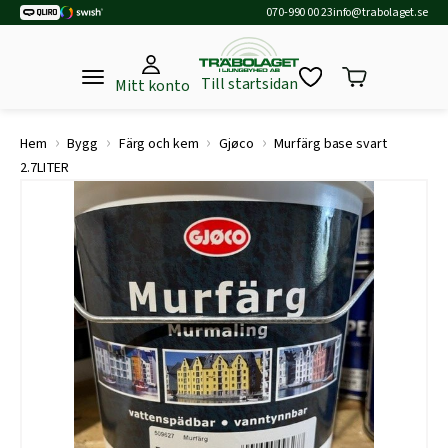
070-990 00 23
info@trabolaget.se
Till startsidan
Mitt konto
›
›
›
›
Hem
Bygg
Färg och kem
Gjøco
Murfärg base svart
2.7LITER