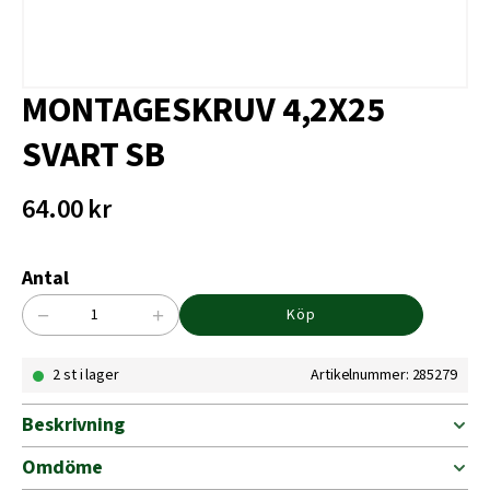
MONTAGESKRUV 4,2X25
SVART SB
64.00
kr
Antal
−
+
Köp
MONTAGESKRUV
4,2X25
2 st i lager
Artikelnummer: 285279
SVART
SB
mängd
Beskrivning
Omdöme