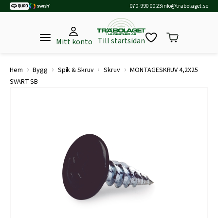
070-990 00 23
info@trabolaget.se
Till startsidan
Mitt konto
›
›
›
›
Hem
Bygg
Spik & Skruv
Skruv
MONTAGESKRUV 4,2X25
SVART SB