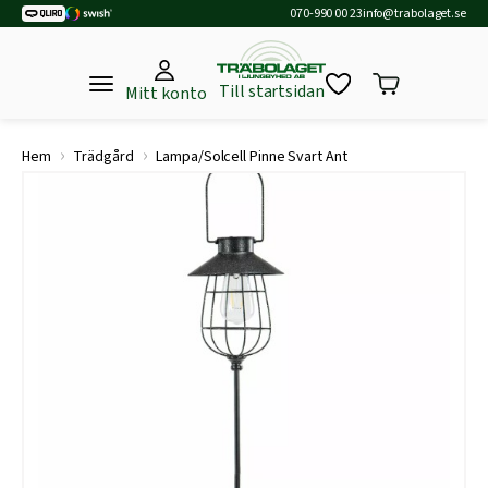
070-990 00 23
info@trabolaget.se
Till startsidan
Mitt konto
›
›
Hem
Trädgård
Lampa/Solcell Pinne Svart Ant