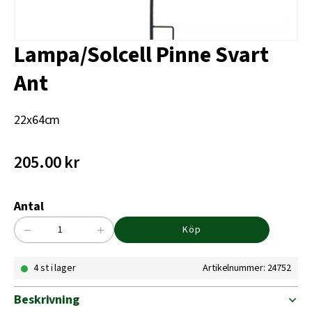
Lampa/Solcell Pinne Svart
Ant
22x64cm
205.00
kr
Antal
−
+
Köp
Lampa/Solcell
Pinne
4 st i lager
Artikelnummer: 24752
Svart
Ant
mängd
Beskrivning