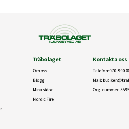
Träbolaget
Kontakta oss
Om oss
Telefon:
070-990 0
Blogg
Mail:
butiken@trab
Mina sidor
Org. nummer: 559
Nordic Fire
r