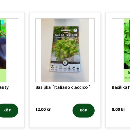
auty
Basilika ´Italiano claccico´
Basilika 
12.00
kr
8.00
kr
KÖP
KÖP