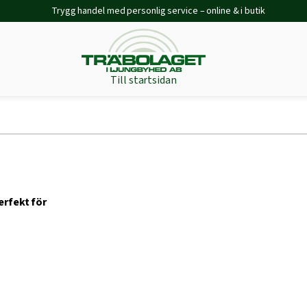
Trygg handel med personlig service – online & i butik
Till startsidan
erfekt för