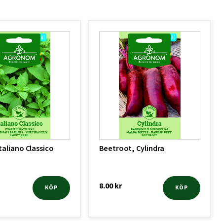
Italiano Classico
Beetroot, Cylindra
8.00
kr
KÖP
KÖP