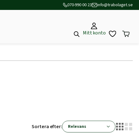
070-990 00 23
info@trabolaget.se
Mitt konto
Sortera efter: