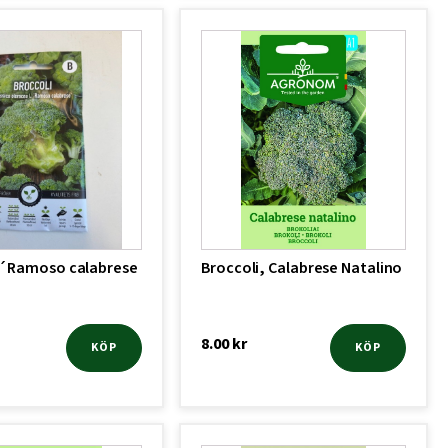
 ´Ramoso calabrese
Broccoli, Calabrese Natalino
8.00
kr
KÖP
KÖP