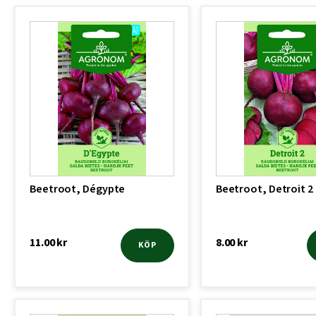
Beetroot, Dégypte
Beetroot, Detroit 2
11.00
kr
8.00
kr
KÖP