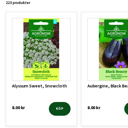
223 produkter
Alyssum Sweet, Snowcloth
Aubergine, Black Be
8.00
kr
8.00
kr
KÖP