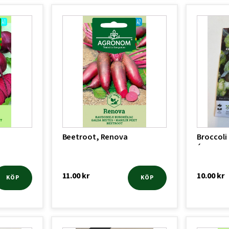
Beetroot, Renova
Broccoli
´
11.00
kr
10.00
kr
KÖP
KÖP