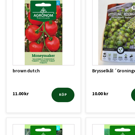
brown dutch
Brysselkål ´Groning
11.00
kr
10.00
kr
KÖP