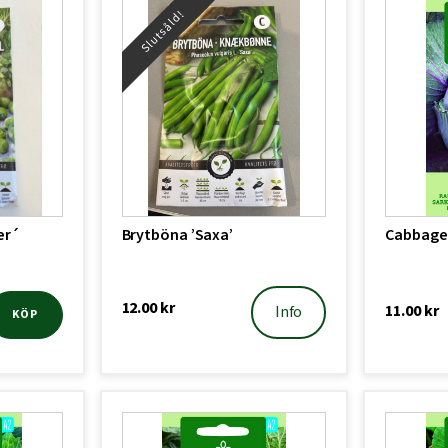
Slutsåld!
er´
Brytböna ’Saxa’
Cabbage 
12.00
kr
11.00
kr
Info
KÖP