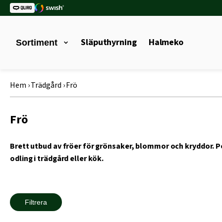
Släputhyrning
Halmeko
Sortiment
Hem
›
Trädgård
›
Frö
Frö
Brett utbud av fröer för grönsaker, blommor och kryddor. P
odling i trädgård eller kök.
Filtrera