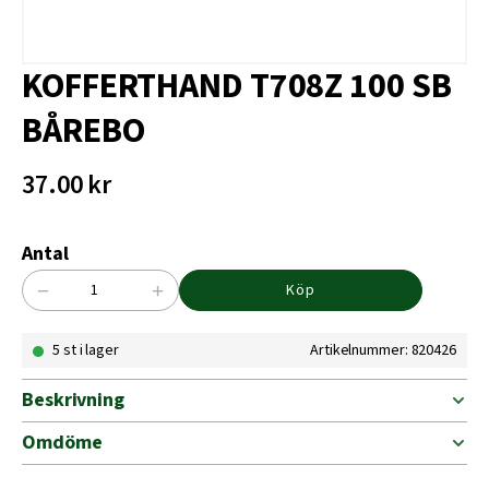
KOFFERTHAND T708Z 100 SB
BÅREBO
37.00
kr
Antal
−
+
Köp
KOFFERTHAND
T708Z
5 st i lager
Artikelnummer: 820426
100
SB
BÅREBO
Beskrivning
mängd
Omdöme