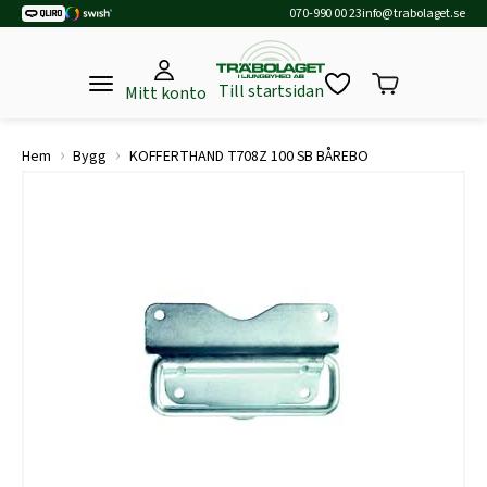
070-990 00 23
info@trabolaget.se
Till startsidan
Mitt konto
›
›
Hem
Bygg
KOFFERTHAND T708Z 100 SB BÅREBO