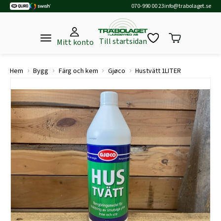
070-990 00 23
info@trabolaget.se
Till startsidan
Mitt konto
›
›
›
›
Hem
Bygg
Färg och kem
Gjøco
Hustvätt 1LITER