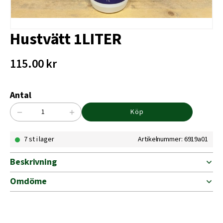
Hustvätt 1LITER
115.00
kr
Antal
−
+
Köp
Hustvätt
1LITER
7 st i lager
Artikelnummer: 6919a01
mängd
Beskrivning
Omdöme