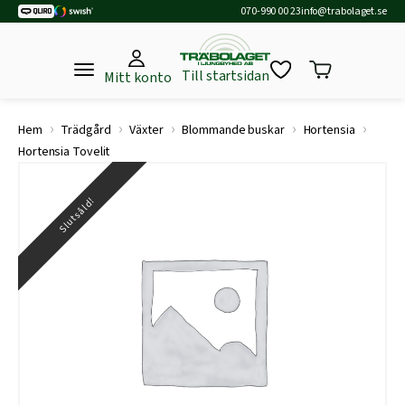
070-990 00 23
info@trabolaget.se
Till startsidan
Mitt konto
›
›
›
›
›
Hem
Trädgård
Växter
Blommande buskar
Hortensia
Hortensia Tovelit
Slutsåld!