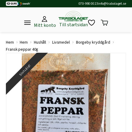
070-990 00 23
info@trabolaget.se
Till startsidan
Mitt konto
›
›
›
›
›
Hem
Hem
Hushåll
Livsmedel
Borgeby kryddgård
Fransk peppar 40g
Slutsåld!