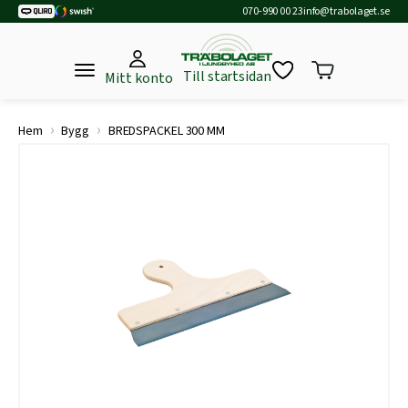
070-990 00 23
info@trabolaget.se
Till startsidan
Mitt konto
›
›
Hem
Bygg
BREDSPACKEL 300 MM