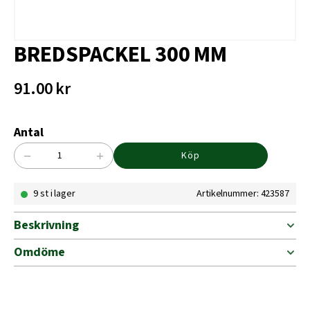
BREDSPACKEL 300 MM
91.00
kr
Antal
−
+
Köp
BREDSPACKEL
300
9 st i lager
Artikelnummer: 423587
MM
mängd
Beskrivning
Omdöme