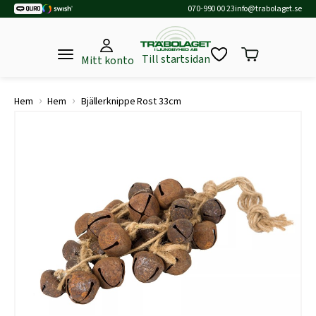
070-990 00 23
info@trabolaget.se
Till startsidan
Mitt konto
›
›
Hem
Hem
Bjällerknippe Rost 33cm