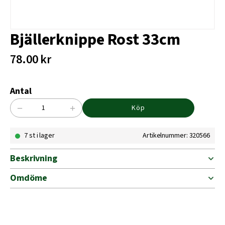
Bjällerknippe Rost 33cm
78.00
kr
Antal
−
+
Köp
Bjällerknippe
Rost
7 st i lager
Artikelnummer: 320566
33cm
mängd
Beskrivning
Omdöme