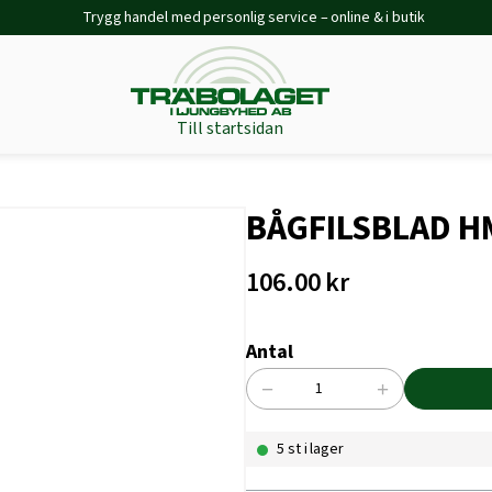
Trygg handel med personlig service – online & i butik
Till startsidan
BÅGFILSBLAD H
106.00
kr
Antal
−
+
BÅGFILSBLAD
HM-
5 st i lager
12-
24
2-