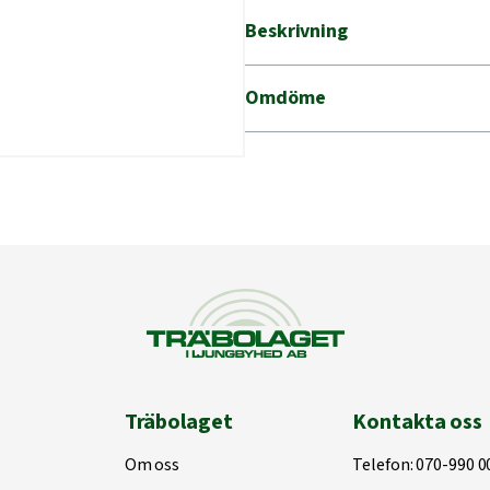
P
Beskrivning
HULTAFORS
mängd
Omdöme
Träbolaget
Kontakta oss
Om oss
Telefon:
070-990 0