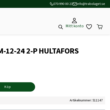
070-990 00 23
info@trabolaget.se
Mitt konto
M-12-24 2-P HULTAFORS
Köp
Artikelnummer: 511147