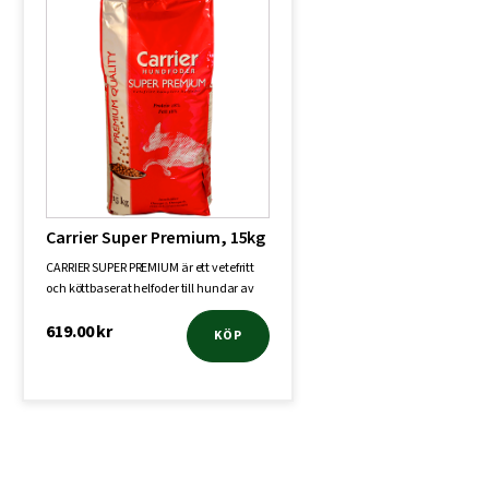
Carrier Super Premium, 15kg
CARRIER SUPER PREMIUM är ett vetefritt
och köttbaserat helfoder till hundar av
a…
619.00
kr
KÖP