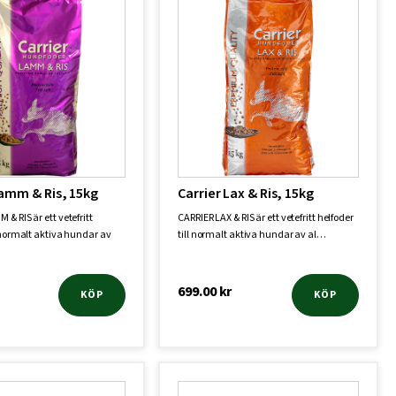
Lamm & Ris, 15kg
Carrier Lax & Ris, 15kg
& RIS är ett vetefritt
CARRIER LAX & RIS är ett vetefritt helfoder
l normalt aktiva hundar av
till normalt aktiva hundar av al…
699.00
kr
KÖP
KÖP