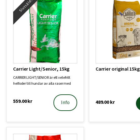
Slutsåld!
Carrier Light/Senior, 15kg
Carrier original 15kg
CARRIER LIGHT/SENIOR är ett vetefritt
helfoder till hundar av alla raser med
nor…
559.00
kr
489.00
kr
Info