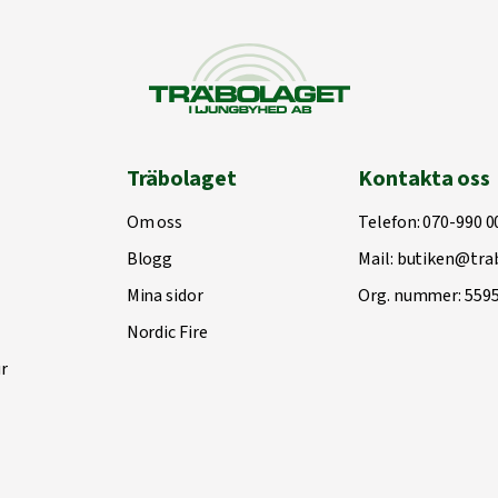
Träbolaget
Kontakta oss
Om oss
Telefon:
070-990 0
Blogg
Mail:
butiken@trab
Mina sidor
Org. nummer: 559
Nordic Fire
r