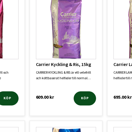
Carrier Kyckling & Ris, 15kg
Carrier 
tt och
CARRIER KYCKLING & RIS är ett vetefritt
CARRIER LAMM 
e
och köttbaserat helfoder till normal…
helfoder til
a…
609.00
kr
695.00
kr
KÖP
KÖP