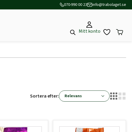
070-990 00 23
info@trabolaget.se
Mitt konto
Sortera efter: