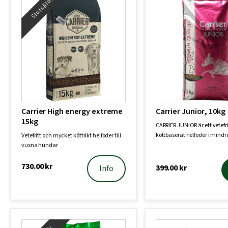
Slutsåld!
Carrier High energy extreme
Carrier Junior, 10kg
15kg
CARRIER JUNIOR är ett vetefri
köttbaserat helfoder i mindr
Vetefritt och mycket köttrikt helfoder till
tuggvänliga bi…
vuxna hundar
730.00
kr
399.00
kr
Info