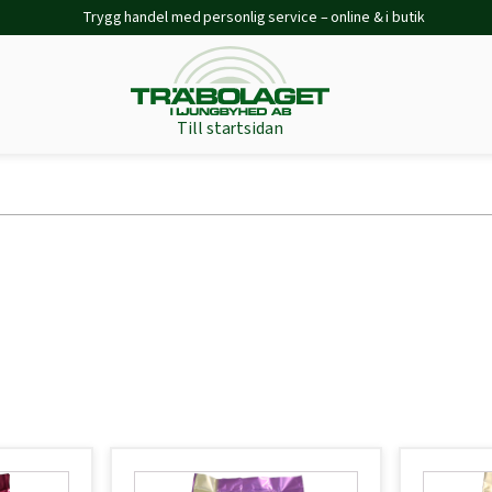
Trygg handel med personlig service – online & i butik
Till startsidan