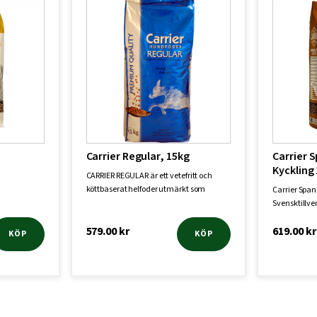
Carrier Regular, 15kg
Carrier 
Kyckling 
CARRIER REGULAR är ett vetefritt och
köttbaserat helfoder utmärkt som
Carrier Span
vardagsfod…
Svensktillve
torrfo…
579.00
kr
619.00
kr
KÖP
KÖP