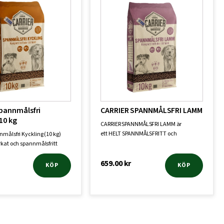
Spannmålsfri
CARRIER SPANNMÅLSFRI LAMM
10 kg
CARRIER SPANNMÅLSFRI LAMM är
ett HELT SPANNMÅLSFRITT och
nmålsfri Kyckling (10 kg)
köttbaserat helfoder ti…
rkat och spannmålsfritt
659.00
kr
KÖP
KÖP