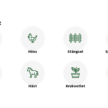
t
Höns
Stängsel
S
Häst
Krukoutlet