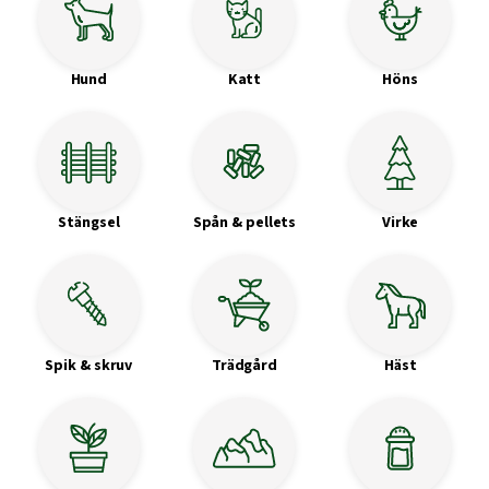
Hund
Katt
Höns
Stängsel
Spån & pellets
Virke
Spik & skruv
Trädgård
Häst