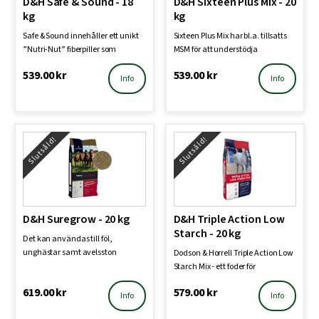
D&H Safe & Sound - 18
D&H Sixteen Plus Mix - 20
kg
kg
Safe & Sound innehåller ett unikt
Sixteen Plus Mix har bl.a. tillsatts
”Nutri-Nut” fiberpiller som
MSM för att understödja
tillsammans med de…
ledfunktionen, samt…
539.00
kr
539.00
kr
Info
Info
Slutsåld!
Slutsåld!
D&H Suregrow - 20 kg
D&H Triple Action Low
Starch - 20 kg
Det kan användas till föl,
unghästar samt avelsston
Dodson & Horrell Triple Action Low
Starch Mix - ett foder för
sporthästar som be…
619.00
kr
579.00
kr
Info
Info