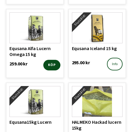
Slutsåld!
Equsana Alfa Lucern
Equsana Iceland 15 kg
Omega 15 kg
295.00
kr
259.00
kr
Info
KÖP
Slutsåld!
Slutsåld!
Equsana15kg Lucern
HALMEKO Hackad lucern
15kg