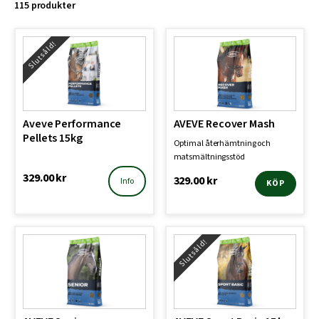
115 produkter
Slutsåld!
Aveve Performance
AVEVE Recover Mash
Pellets 15kg
Optimal återhämtning och
matsmältningsstöd
329.00
kr
329.00
kr
Info
KÖP
Slutsåld!