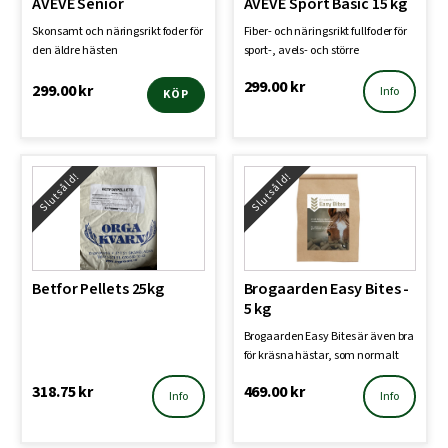
AVEVE Senior
AVEVE Sport Basic 15 kg
Skonsamt och näringsrikt foder för
Fiber- och näringsrikt fullfoder för
den äldre hästen
sport-, avels- och större
hästhållningar
299.00
kr
299.00
kr
Info
KÖP
Slutsåld!
Slutsåld!
Betfor Pellets 25kg
Brogaarden Easy Bites -
5 kg
Brogaarden Easy Bites är även bra
för kräsna hästar, som normalt
sett inte vill …
318.75
kr
469.00
kr
Info
Info