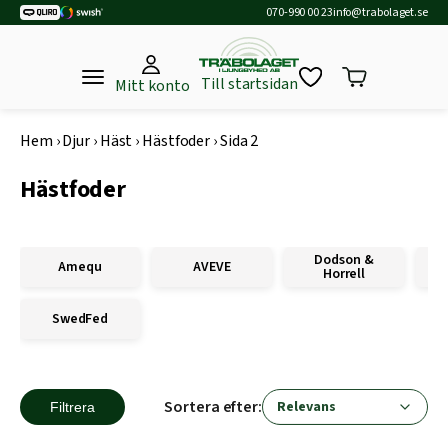
070-990 00 23
info@trabolaget.se
Till startsidan
Mitt konto
Hem
›
Djur
›
Häst
›
Hästfoder
›
Sida 2
Hästfoder
Dodson &
Amequ
AVEVE
Horrell
SwedFed
Sortera efter:
Filtrera