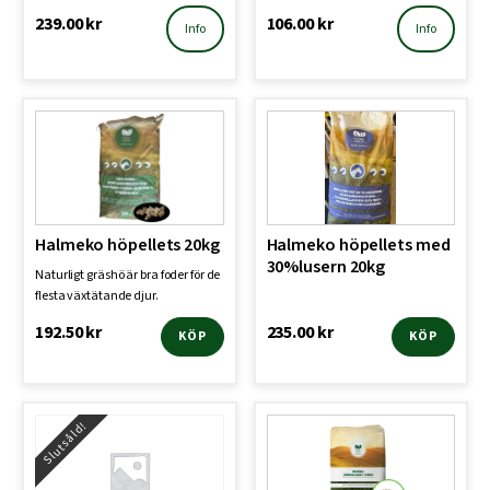
239.00
kr
106.00
kr
Info
Info
Halmeko höpellets 20kg
Halmeko höpellets med
30%lusern 20kg
Naturligt gräshö är bra foder för de
flesta växtätande djur.
192.50
kr
235.00
kr
KÖP
KÖP
Den
här
produkten
Slutsåld!
har
flera