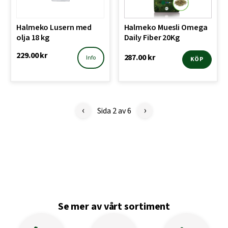
varianter.
De
Halmeko Lusern med
Halmeko Muesli Omega
olika
olja 18 kg
Daily Fiber 20Kg
alternativen
229.00
kr
287.00
kr
kan
Info
KÖP
väljas
på
produktsidan
‹
›
Sida 2 av 6
Se mer av vårt sortiment