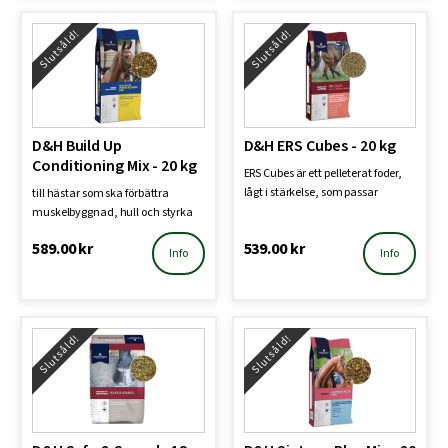
Slutsåld!
Slutsåld!
D&H Build Up
D&H ERS Cubes - 20 kg
Conditioning Mix - 20 kg
ERS Cubes är ett pelleterat foder,
lågt i stärkelse, som passar
till hästar som ska förbättra
nervösa, stressa…
muskelbyggnad, hull och styrka
589.00
kr
539.00
kr
Info
Info
Slutsåld!
Slutsåld!