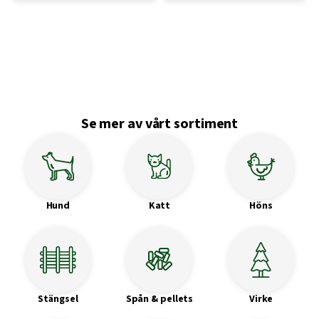
på
på
här
produktsidan
produktsidan
produkten
har
flera
varianter.
De
olika
Se mer av vårt sortiment
alternativen
kan
väljas
på
produktsidan
Hund
Katt
Höns
Stängsel
Spån & pellets
Virke