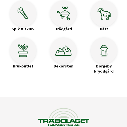
Spik & skruv
Trädgård
Häst
Krukoutlet
Dekorsten
Borgeby
kryddgård