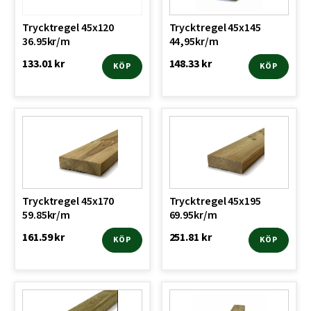
Trycktregel 45x120
Trycktregel 45x145
36.95kr/m
44,95kr/m
133.01
kr
148.33
kr
KÖP
KÖP
Den
Den
här
här
produkten
produkten
har
har
flera
flera
varianter.
varianter.
De
De
Trycktregel 45x170
Trycktregel 45x195
olika
olika
59.85kr/m
69.95kr/m
alternativen
alternativen
161.59
kr
251.81
kr
KÖP
KÖP
kan
kan
väljas
Den
väljas
Den
på
här
på
här
produktsidan
produkten
produktsidan
produkten