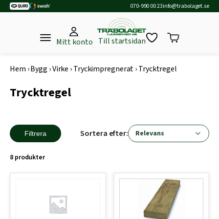
070-990 00 23
info@trabolaget.se
Till startsidan
Mitt konto
Hem
›
Bygg
›
Virke
›
Tryckimpregnerat
›
Trycktregel
Trycktregel
Sortera efter:
Filtrera
8 produkter